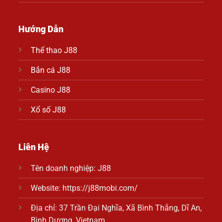
Hướng Dẫn
Thể thao J88
Bắn cá J88
Casino J88
Xổ số J88
Liên Hệ
Tên doanh nghiệp: J88
Website:
https://j88mobi.com/
Địa chỉ: 37 Trần Đại Nghĩa, Xã Bình Thắng, Dĩ An,
Bình Dương, Vietnam