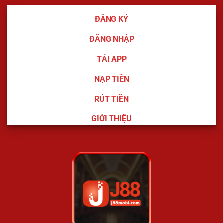
ĐĂNG KÝ
ĐĂNG NHẬP
TẢI APP
NẠP TIỀN
RÚT TIỀN
GIỚI THIỆU