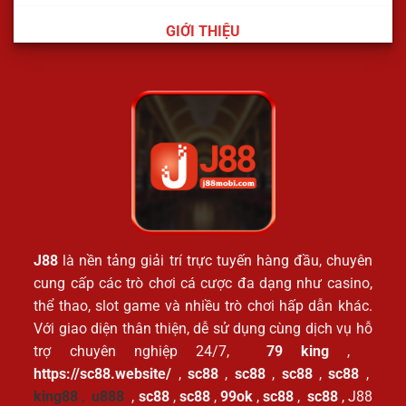
GIỚI THIỆU
J88
là nền tảng giải trí trực tuyến hàng đầu, chuyên
cung cấp các trò chơi cá cược đa dạng như casino,
thể thao, slot game và nhiều trò chơi hấp dẫn khác.
Với giao diện thân thiện, dễ sử dụng cùng dịch vụ hỗ
trợ chuyên nghiệp 24/7,
79 king
,
https://sc88.website/
,
sc88
,
sc88
,
sc88
,
sc88
,
king88
,
u888
,
sc88
,
sc88
,
99ok
,
sc88
,
sc88
, J88