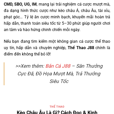
CMD, SBO, UG, IM
, mang lại trải nghiệm cá cược mượt mà,
đa dạng hình thức cược như kèo châu Á, châu Âu, tài xỉu,
phạt góc… Tỷ lệ ăn cược minh bạch, khuyến mãi hoàn trả
hấp dẫn, thanh toán siêu tốc từ 5–30 phút giúp người chơi
an tâm và hào hứng chinh chiến mỗi ngày.
Nếu bạn đang tìm kiếm một không gian cá cược thể thao
uy tín, hấp dẫn và chuyên nghiệp,
Thể Thao J88
chính là
điểm đến không thể bỏ lỡ!
>>Xem thêm:
Bắn Cá J88
– Săn Thưởng
Cực Đã, Đồ Họa Mượt Mà, Trả Thưởng
Siêu Tốc
THỂ THAO
Kèo Châu Âu Là Gì? Cách Đọc & Kinh