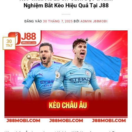
Nghiệm Bắt Kèo Hiệu Quả Tại J88
ĐĂNG VÀO
30 THÁNG 7, 2025
BỞI
ADMIN J88MOBI
30
Th7