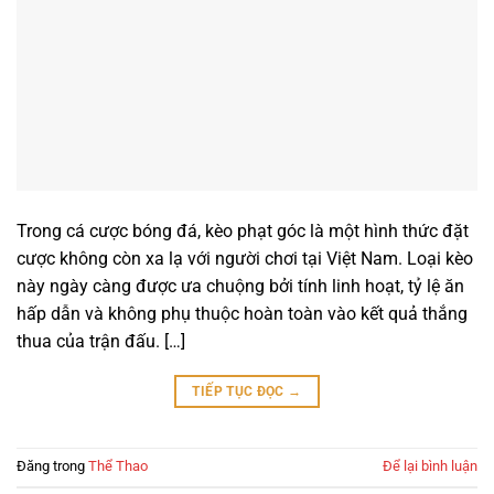
Trong cá cược bóng đá, kèo phạt góc là một hình thức đặt
cược không còn xa lạ với người chơi tại Việt Nam. Loại kèo
này ngày càng được ưa chuộng bởi tính linh hoạt, tỷ lệ ăn
hấp dẫn và không phụ thuộc hoàn toàn vào kết quả thắng
thua của trận đấu. […]
TIẾP TỤC ĐỌC
→
Đăng trong
Thể Thao
Để lại bình luận