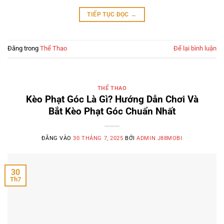
TIẾP TỤC ĐỌC
→
Đăng trong
Thể Thao
Để lại bình luận
THỂ THAO
Kèo Phạt Góc Là Gì? Hướng Dẫn Chơi Và
Bắt Kèo Phạt Góc Chuẩn Nhất
ĐĂNG VÀO
30 THÁNG 7, 2025
BỞI
ADMIN J88MOBI
30
Th7