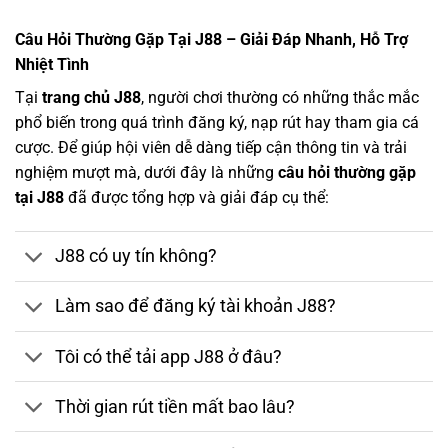
mà còn là biểu tượng của sự đổi mới trong lĩnh vực
Câu Hỏi Thường Gặp Tại J88 – Giải Đáp Nhanh, Hỗ Trợ
giải trí cá cược hiện đại. Sở hữu công nghệ tiên
Nhiệt Tình
tiến, tốc độ đường truyền ổn định cùng giao diện
mượt mà, J88 đã nhanh chóng ghi điểm trong lòng
Tại
trang chủ J88
, người chơi thường có những thắc mắc
người chơi ngay từ những ngày đầu ra mắt.
phổ biến trong quá trình đăng ký, nạp rút hay tham gia cá
cược. Để giúp hội viên dễ dàng tiếp cận thông tin và trải
nghiệm mượt mà, dưới đây là những
câu hỏi thường gặp
tại J88
đã được tổng hợp và giải đáp cụ thể:
J88 có uy tín không?
Làm sao để đăng ký tài khoản J88?
Tôi có thể tải app J88 ở đâu?
Thời gian rút tiền mất bao lâu?
J88 là điểm đến lý tưởng dành cho những ai đam mê