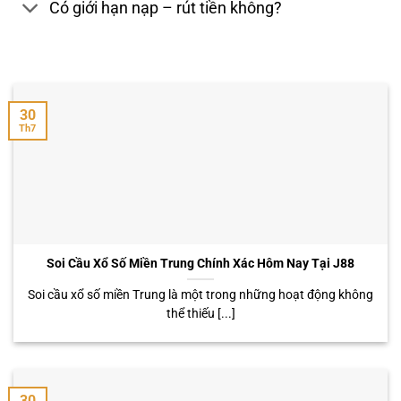
Có giới hạn nạp – rút tiền không?
cá cược trực tuyến
Lịch sử ra đời và hành trình phát triển
Xuất hiện từ năm 2022, nhà cái
30
https://ok8386n.com/
, J88 bắt đầu hành trình
Th7
chinh phục thị trường cá cược trực tuyến bằng sự
chuyên nghiệp và uy tín. Chỉ sau một thời gian
ngắn, nền tảng này đã nhanh chóng phủ sóng
khắp các diễn đàn, cộng đồng cá cược tại Việt
Nam và vươn ra thị trường quốc tế. Với tầm nhìn xa
và định hướng rõ ràng, J88 từng bước xây dựng vị
Soi Cầu Xổ Số Miền Trung Chính Xác Hôm Nay Tại J88
thế vững chắc, trở thành điểm đến quen thuộc của
Soi cầu xổ số miền Trung là một trong những hoạt động không
hàng triệu người chơi tại châu Á.
thể thiếu [...]
Tầm nhìn chiến lược và định hướng dài hạn
Ngay từ đầu, cổng game , J88 đã xác định mục
tiêu cốt lõi: xây dựng một hệ sinh thái cá cược hiện
30