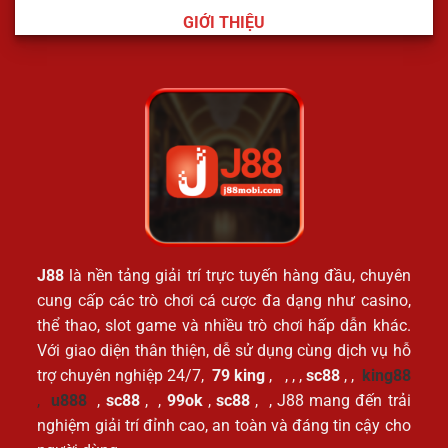
thống ưu đãi được cập nhật liên tục, giúp người
GIỚI THIỆU
chơi nhận thêm giá trị trong mỗi lần tham gia cá
cược.
Sản Phẩm Cá Cược Tại J88
Trang chủ J88 là điểm đến lý tưởng cho những ai
đam mê cá cược trực tuyến nhờ vào kho trò chơi
đồ sộ, giao diện hiện đại và hệ thống xử lý mượt
mà. Với hàng loạt hạng mục giải trí hấp dẫn, J88
không chỉ chinh phục người chơi mới mà còn giữ
chân hàng ngàn thành viên trung thành mỗi ngày.
J88
là nền tảng giải trí trực tuyến hàng đầu, chuyên
Dưới đây là những sản phẩm cá cược nổi bật đang
cung cấp các trò chơi cá cược đa dạng như casino,
được cung cấp tại J88:
thể thao, slot game và nhiều trò chơi hấp dẫn khác.
Với giao diện thân thiện, dễ sử dụng cùng dịch vụ hỗ
Thể Thao J88 – Cược bóng đá, bóng rổ, eSports
trợ chuyên nghiệp 24/7,
79 king
, ,
,
,
sc88
, ,
king88
Thể thao J88
là sân chơi dành cho tín đồ cá độ thể
,
u888
,
sc88
, ,
99ok
,
sc88
, , J88 mang đến trải
thao với hàng trăm trận đấu mỗi ngày từ các giải
nghiệm giải trí đỉnh cao, an toàn và đáng tin cậy cho
đấu lớn nhỏ trên toàn thế giới. Người chơi có thể