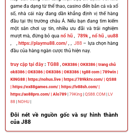
game đa dạng từ thể thao, casino đến bắn cá và xổ
số, nhà cái này đang dần khẳng định vị thế hàng
đầu tại thị trường châu Á. Nếu bạn đang tìm kiếm
một sân chơi uy tín, nhiều ưu đãi và trải nghiệm
mượt mà, đừng bỏ qua
nổ hũ
,
789k
,
nổ hũ
,
uu88
, ,
https://playmu88.com/
, ,
J88
– lựa chọn hàng
đầu của hàng ngàn cược thủ hiện nay.
truy cập tại đây
:
TG88
,
OK8386
|
OK8386
|
trang chủ
ok8386
|
OK8386
|
OK8386
|
OK8386
|
tg88 com
|
789win
|
KING88
|
https://nohus.live
|
https://789kktv.com/
|
QS88
|
https://ex88games.com/
|
https://lv88sh.com/
|
https://ao88pro.com/
|
Alo789
|
79King
|
QS88.COM
|
LV
88
|
NOHU
|
Đôi nét về nguồn gốc và sự hình thành
của J88
J88 không chỉ đơn thuần là một nhà cái trực tuyến,