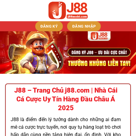
Bỏ
qua
nội
dung
ĐĂNG KÝ
ĐĂNG NHẬP
J88 – Trang Chủ j88.com | Nhà Cái
Cá Cược Uy Tín Hàng Đầu Châu Á
2025
J88
là điểm đến lý tưởng dành cho những ai đam
mê cá cược trực tuyến, nơi quy tụ hàng loạt trò chơi
hấp dẫn cùng nền tảng hiện đại, ổn định. Với kho