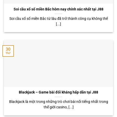
nghiêm ngặt các quy định quốc tế.
Soi cầu xổ số miền Bắc hôm nay chính xác nhất tại J88
Việc sở hữu giấy phép hợp pháp không chỉ thể hiện
sự chuyên nghiệp mà còn là lời cam kết bảo vệ
Soi cầu xổ số miền Bắc từ lâu đã trở thành công cụ không thể
[...]
quyền lợi tối đa cho người chơi, giúp bạn yên tâm
tận hưởng không gian giải trí an toàn, bảo mật.
Lý Do Nên Chọn Nhà Cái J88 Uy Tín Hàng
Đầu
30
Th7
Trong hàng loạt nền tảng cá cược hiện nay,
nhà cái
, J88 uy tín
nổi bật nhờ hệ thống vận hành ổn định,
dịch vụ khách hàng tận tâm và giao diện hiện đại.
Dưới đây là những lý do khiến
trang chủ J88
trở
thành điểm đến lý tưởng cho hàng triệu cược thủ:
Blackjack – Game bài đối kháng hấp dẫn tại J88
Blackjack là một trong những trò chơi bài nổi tiếng nhất trong
thế giới casino, [...]