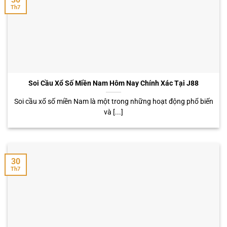
Th7
đại, công bằng và minh bạch. Nhà cái liên tục tối
ưu trải nghiệm người dùng thông qua hệ thống trả
thưởng nhanh chóng, dịch vụ hỗ trợ chuyên nghiệp
và cập nhật sản phẩm mới mỗi tháng. Không dừng
lại ở thị trường trong nước, J88 đang từng bước mở
rộng ảnh hưởng tại các thị trường lớn như
Soi Cầu Xổ Số Miền Nam Hôm Nay Chính Xác Tại J88
Malaysia, Trung Quốc và Đài Loan.
Soi cầu xổ số miền Nam là một trong những hoạt động phổ biến
Hoạt động hợp pháp và được cấp phép
và [...]
Một trong những yếu tố tạo nên sự tin cậy tuyệt đối
của
sc88.con
, J88 chính là tính pháp lý rõ ràng.
Nền tảng hiện đang được cấp phép và quản lý bởi
30
các tổ chức danh tiếng như PAGCOR (Philippines),
Th7
Isle of Man và Curacao eGaming. Đây đều là
những đơn vị có thẩm quyền trong việc giám sát
hoạt động cá cược trực tuyến toàn cầu, đảm bảo
rằng J88 luôn vận hành minh bạch và tuân thủ