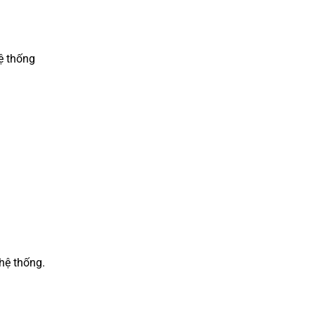
ệ thống
hệ thống.