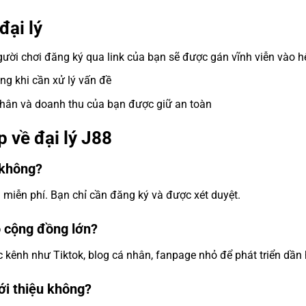
đại lý
người chơi đăng ký qua link của bạn sẽ được gán vĩnh viễn vào h
êng khi cần xử lý vấn đề
 nhân và doanh thu của bạn được giữ an toàn
 về đại lý J88
 không?
n miễn phí. Bạn chỉ cần đăng ký và được xét duyệt.
ó cộng đồng lớn?
c kênh như Tiktok, blog cá nhân, fanpage nhỏ để phát triển dần 
ới thiệu không?