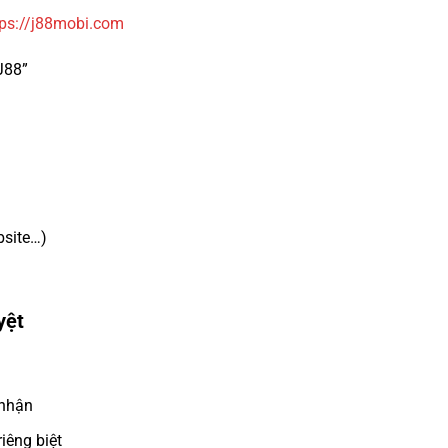
tps://j88mobi.com
J88”
bsite…)
yệt
 nhận
riêng biệt