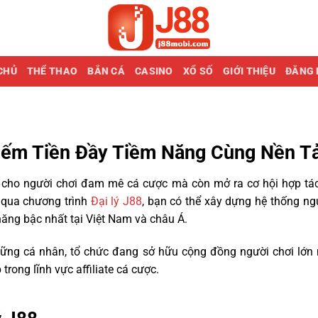
CHỦ
THỂ THAO
BẮN CÁ
CASINO
XỔ SỐ
GIỚI THIỆU
ĐĂNG 
Kiếm Tiền Đầy Tiềm Năng Cùng Nền 
 cho người chơi đam mê cá cược mà còn mở ra cơ hội hợp tá
 qua chương trình
Đại lý J88
, bạn có thể xây dựng hệ thống ng
năng bậc nhất tại Việt Nam và châu Á.
hững cá nhân, tổ chức đang sở hữu cộng đồng người chơi lớn
ong lĩnh vực affiliate cá cược.