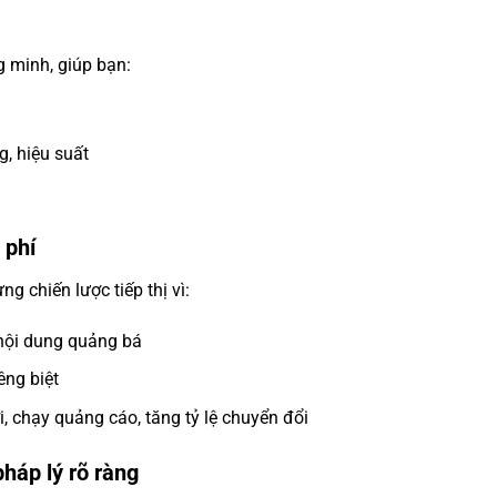
ng minh
, giúp bạn:
, hiệu suất
 phí
g chiến lược tiếp thị vì:
, nội dung quảng bá
êng biệt
, chạy quảng cáo, tăng tỷ lệ chuyển đổi
pháp lý rõ ràng