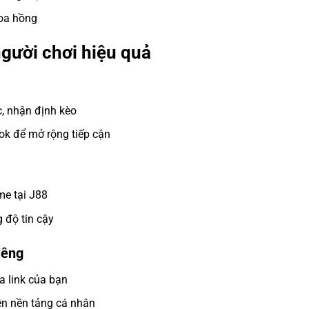
oa hồng
người chơi hiệu quả
c, nhận định kèo
k để mở rộng tiếp cận
me tại J88
 độ tin cậy
iêng
a link của bạn
ên nền tảng cá nhân