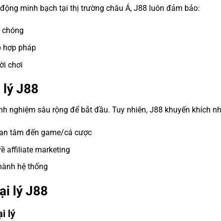
 động minh bạch tại thị trường châu Á, J88 luôn đảm bảo:
h chóng
p hợp pháp
ời chơi
 lý J88
inh nghiệm sâu rộng để bắt đầu. Tuy nhiên, J88 khuyến khích n
uan tâm đến game/cá cược
ề affiliate marketing
 hành hệ thống
i lý J88
i lý