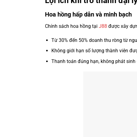
Lợi ích khi trở thành đại l
Hoa hồng hấp dẫn và minh bạch
Chính sách hoa hồng tại
J88
được xây dựng
Từ 30% đến 50% doanh thu ròng từ ngườ
Không giới hạn số lượng thành viên đượ
Thanh toán đúng hạn, không phát sinh 