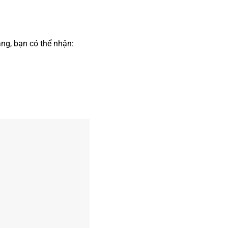
ng, bạn có thể nhận: