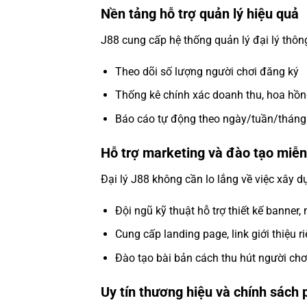
Nền tảng hỗ trợ quản lý hiệu quả
J88 cung cấp
hệ thống quản lý đại lý thô
Theo dõi số lượng người chơi đăng ký
Thống kê chính xác doanh thu, hoa hồng
Báo cáo tự động theo ngày/tuần/tháng
Hỗ trợ marketing và đào tạo miễn
Đại lý J88 không cần lo lắng về việc xây dựn
Đội ngũ kỹ thuật hỗ trợ thiết kế banner
Cung cấp landing page, link giới thiệu ri
Đào tạo bài bản cách thu hút người chơi
Uy tín thương hiệu và chính sách 