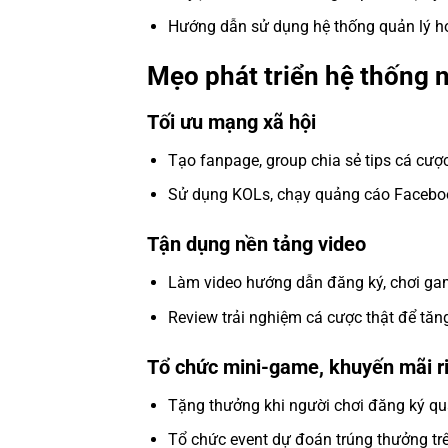
Hướng dẫn sử dụng hệ thống quản lý h
Mẹo phát triển hệ thống 
Tối ưu mạng xã hội
Tạo fanpage, group chia sẻ tips cá cượ
Sử dụng KOLs, chạy quảng cáo Faceboo
Tận dụng nền tảng video
Làm video hướng dẫn đăng ký, chơi ga
Review trải nghiệm cá cược thật để tăng
Tổ chức mini-game, khuyến mãi r
Tặng thưởng khi người chơi đăng ký qu
Tổ chức event dự đoán trúng thưởng tr