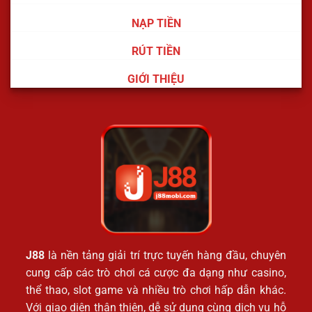
NẠP TIỀN
RÚT TIỀN
GIỚI THIỆU
J88
là nền tảng giải trí trực tuyến hàng đầu, chuyên
cung cấp các trò chơi cá cược đa dạng như casino,
thể thao, slot game và nhiều trò chơi hấp dẫn khác.
Với giao diện thân thiện, dễ sử dụng cùng dịch vụ hỗ