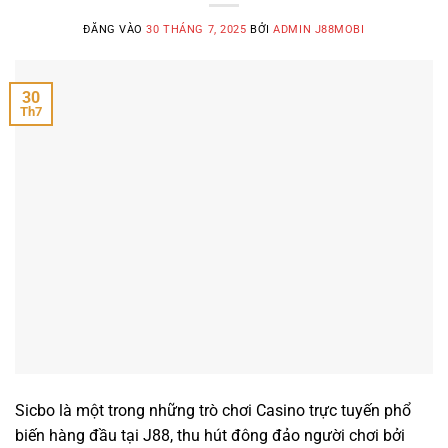
ĐĂNG VÀO
30 THÁNG 7, 2025
BỞI
ADMIN J88MOBI
30
Th7
Sicbo là một trong những trò chơi Casino trực tuyến phổ
biến hàng đầu tại J88, thu hút đông đảo người chơi bởi