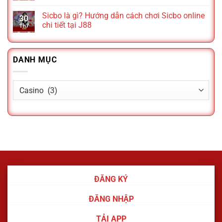
Sicbo là gì? Hướng dẫn cách chơi Sicbo online
30
chi tiết tại J88
Th7
DANH MỤC
Danh
mục
ĐĂNG KÝ
ĐĂNG NHẬP
TẢI APP