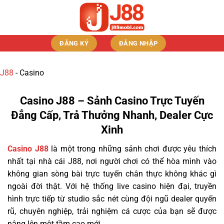
Bỏ
qua
nội
dung
ĐĂNG KÝ
ĐĂNG NHẬP
J88
-
Casino
Casino J88 – Sảnh Casino Trực Tuyến
Đẳng Cấp, Trả Thưởng Nhanh, Dealer Cực
Xinh
Casino J88
là một trong những sảnh chơi được yêu thích
nhất tại nhà cái J88, nơi người chơi có thể hòa mình vào
không gian sòng bài trực tuyến chân thực không khác gì
ngoài đời thật. Với hệ thống live casino hiện đại, truyền
hình trực tiếp từ studio sắc nét cùng đội ngũ dealer quyến
rũ, chuyên nghiệp, trải nghiệm cá cược của bạn sẽ được
nâng lên một tầm cao mới.