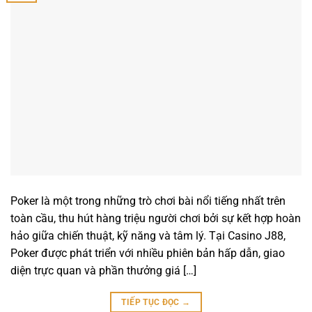
Poker là một trong những trò chơi bài nổi tiếng nhất trên
toàn cầu, thu hút hàng triệu người chơi bởi sự kết hợp hoàn
hảo giữa chiến thuật, kỹ năng và tâm lý. Tại Casino J88,
Poker được phát triển với nhiều phiên bản hấp dẫn, giao
diện trực quan và phần thưởng giá […]
TIẾP TỤC ĐỌC
→