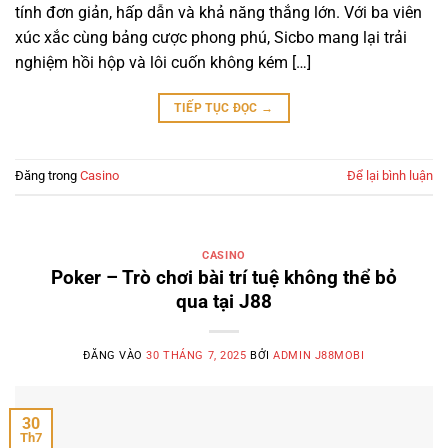
tính đơn giản, hấp dẫn và khả năng thắng lớn. Với ba viên
xúc xắc cùng bảng cược phong phú, Sicbo mang lại trải
nghiệm hồi hộp và lôi cuốn không kém […]
TIẾP TỤC ĐỌC
→
Đăng trong
Casino
Để lại bình luận
CASINO
Poker – Trò chơi bài trí tuệ không thể bỏ
qua tại J88
ĐĂNG VÀO
30 THÁNG 7, 2025
BỞI
ADMIN J88MOBI
30
Th7