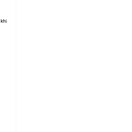
 khi
.