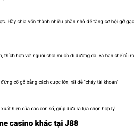
c. Hãy chia vốn thành nhiều phần nhỏ để tăng cơ hội gỡ gạc
 thích hợp với người chơi muốn đi đường dài và hạn chế rủi ro
ếp, đừng cố gỡ bằng cách cược lớn, rất dễ “cháy tài khoản”.
xuất hiện của các con số, giúp đưa ra lựa chọn hợp lý.
me casino khác tại J88