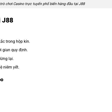
trò chơi Casino trực tuyến phổ biến hàng đầu tại J88
i J88
xắc trong hộp kín.
i gian quy định.
ừng lại.
ệ niêm yết.
bo