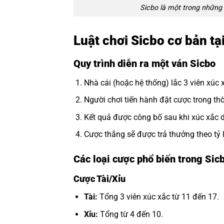
Sicbo là một trong những 
Luật chơi Sicbo cơ bản tạ
Quy trình diễn ra một ván Sicbo
Nhà cái (hoặc hệ thống) lắc 3 viên xúc 
Người chơi tiến hành đặt cược trong thờ
Kết quả được công bố sau khi xúc xắc d
Cược thắng sẽ được trả thưởng theo tỷ l
Các loại cược phổ biến trong Sic
Cược Tài/Xỉu
Tài:
Tổng 3 viên xúc xắc từ 11 đến 17.
Xỉu:
Tổng từ 4 đến 10.