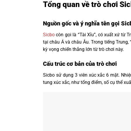
Tổng quan về trò chơi Si
Nguồn gốc và ý nghĩa tên gọi Sic
Sicbo
còn gọi là “Tài Xỉu”, có xuất xứ từ 
tại châu Á và châu Âu. Trong tiếng Trung, 
kỳ vọng chiến thắng lớn từ trò chơi này.
Cấu trúc cơ bản của trò chơi
Sicbo sử dụng 3 viên xúc xắc 6 mặt. Nhiệ
tung xúc xắc, như tổng điểm, số cụ thể xuấ