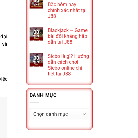
30
Bắc hôm nay
Th7
chính xác nhất tại
J88
Blackjack – Game
30
bài đối kháng hấp
 đại
Th7
dẫn tại J88
i và
Sicbo là gì? Hướng
30
dẫn cách chơi
Th7
Sicbo online chi
tiết tại J88
việc
DANH MỤC
Danh
mục